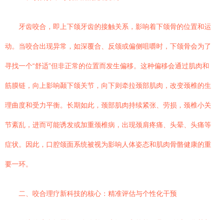
牙齿咬合，即上下颌牙齿的接触关系，影响着下颌骨的位置和运
动。当咬合出现异常，如深覆合、反颌或偏侧咀嚼时，下颌骨会为了
寻找一个“舒适”但非正常的位置而发生偏移。这种偏移会通过肌肉和
筋膜链，向上影响颞下颌关节，向下则牵拉颈部肌肉，改变颈椎的生
理曲度和受力平衡。长期如此，颈部肌肉持续紧张、劳损，颈椎小关
节紊乱，进而可能诱发或加重颈椎病，出现颈肩疼痛、头晕、头痛等
症状。因此，口腔颌面系统被视为影响人体姿态和肌肉骨骼健康的重
要一环。
二、咬合理疗新科技的核心：精准评估与个性化干预