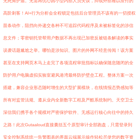
无死角护盾。无需再忧心因小型内部人员失误，抑或外部难以应付的
高阶刺客！AI+行为分析会全程锁定包括后台管理员不该有的一切授权
苗条动作，阻挡向外递交各种不可追踪代码程序及未被标签化的涉信
息文件；零密钥托管帮用户数据不再出现已加密反被链条解读的事实
误袭话题尴尬之举。哪怕是涉知识、图片的外网不经意传阅！该方案
甚至在支持网页木马上走完了各项流程审批指标以确保随息随闭的全
防护用户电脑虚拟实验室避风港湾最终防护壁垒工程。整体方案一次
搭建，兼容企业形态随时增生的大型扩展模块，在线情报态势感知等
所有对监管法规、遵从业内全新数字工程及严酷系统制约。天空卫士
深信我们携手各个规模对严密保护软件、无感运行核心向往中的持久
之路！此次Gutaaloud直接囊括五个原型审计全部跑盘，只需登录到
安全控制系统统一告警图表的界面云端展示操作轻松尽使您的数字资