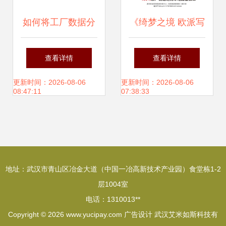
如何将工厂数据分
《绮梦之境 欧派写
析出业务价值?这8
真的魅力空间》
查看详情
查看详情
种工业大数据应用
——广告设计理念
更新时间：2026-08-06
更新时间：2026-08-06
08:47:11
07:38:33
场景完美get
与创意表达
地址：武汉市青山区冶金大道（中国一冶高新技术产业园）食堂栋1-2
层1004室
电话：1310013**
Copyright © 2026
www.yucipay.com
广告设计
武汉艾米如斯科技有